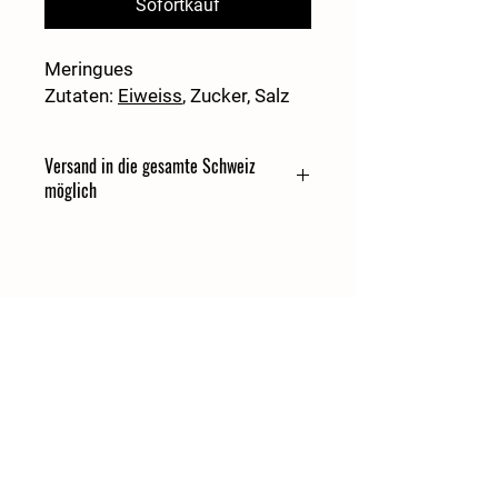
Sofortkauf
Meringues
Zutaten:
Eiweiss
, Zucker, Salz
Versand in die gesamte Schweiz
möglich
Allgemeine Geschäftsbedingungen
Vögeli's Freilandeier
Hühnerfarm Agasul